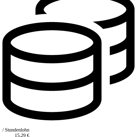
/ Stundenlohn
15,29
€