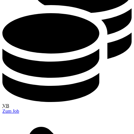
VB
Zum Job