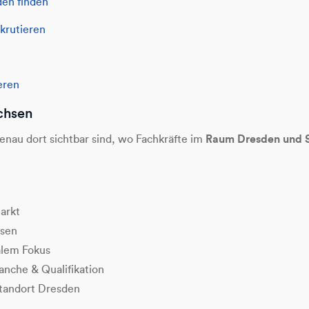
den finden
krutieren
eren
chsen
Raum Dresden und 
enau dort sichtbar sind, wo Fachkräfte im
arkt
hsen
alem Fokus
nche & Qualifikation
tandort Dresden