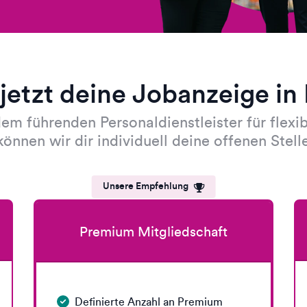
 jetzt deine Jobanzeige in
 dem führenden Personaldienstleister für flexi
önnen wir dir individuell deine offenen Stell
Unsere Empfehlung
Premium Mitgliedschaft
Definierte Anzahl an Premium