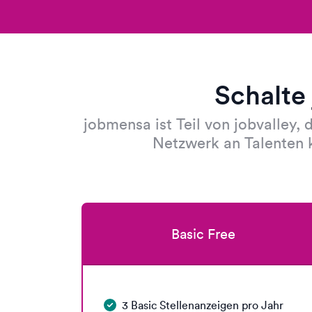
Schalte
jobmensa ist Teil von jobvalley,
Netzwerk an Talenten k
Basic Free
3 Basic Stellenanzeigen pro Jahr