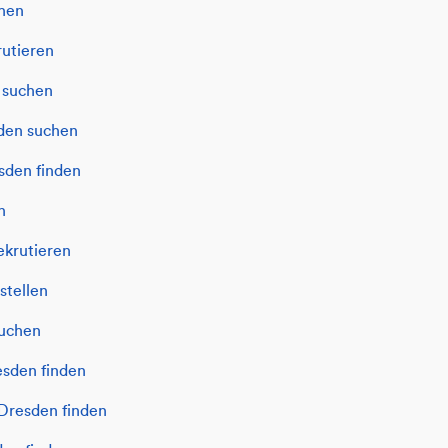
chen
rutieren
n suchen
sden suchen
sden finden
n
ekrutieren
stellen
suchen
esden finden
 Dresden finden