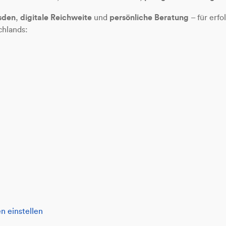
esden
digitale Reichweite
persönliche Beratung
,
und
– für erfo
chlands:
n einstellen