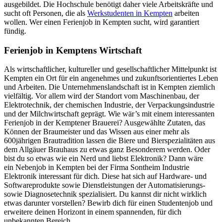
ausgebildet. Die Hochschule benötigt daher viele Arbeitskräfte und
sucht oft Personen, die als
Werkstudenten in Kempten
arbeiten
wollen. Wer einen Ferienjob in Kempten sucht, wird garantiert
fündig.
Ferienjob in Kemptens Wirtschaft
Als wirtschaftlicher, kultureller und gesellschaftlicher Mittelpunkt ist
Kempten ein Ort für ein angenehmes und zukunftsorientiertes Leben
und Arbeiten. Die Unternehmenslandschaft ist in Kempten ziemlich
vielfältig. Vor allem wird der Standort vom Maschinenbau, der
Elektrotechnik, der chemischen Industrie, der Verpackungsindustrie
und der Milchwirtschaft geprägt. Wie wär’s mit einem interessanten
Ferienjob in der Kemptener Brauerei? Ausgewählte Zutaten, das
Können der Braumeister und das Wissen aus einer mehr als
600jährigen Brautradition lassen die Biere und Bierspezialitäten aus
dem Allgäuer Brauhaus zu etwas ganz Besonderem werden. Oder
bist du so etwas wie ein Nerd und liebst Elektronik? Dann wäre
ein Nebenjob in Kempten bei der Firma Sontheim Industrie
Elektronik interessant für dich. Diese hat sich auf Hardware- und
Softwareprodukte sowie Dienstleistungen der Automatisierungs-
sowie Diagnosetechnik spezialisiert. Du kannst dir nicht wirklich
etwas darunter vorstellen? Bewirb dich für einen Studentenjob und
erweitere deinen Horizont in einem spannenden, für dich
unbekannten Bereich.