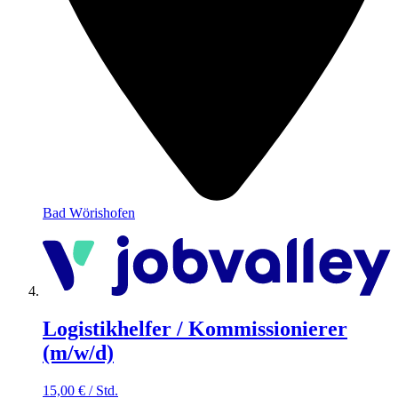
Bad Wörishofen
Logistikhelfer / Kommissionierer
(m/w/d)
15,00
€
/
Std.