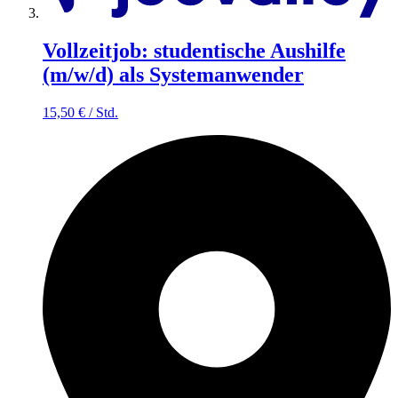
Vollzeitjob: studentische Aushilfe
(m/w/d) als Systemanwender
15,50
€
/
Std.