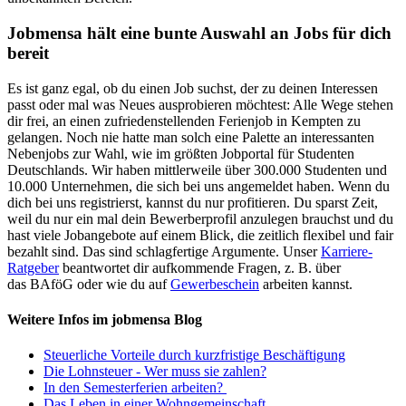
Jobmensa hält eine bunte Auswahl an Jobs für dich
bereit
Es ist ganz egal, ob du einen Job suchst, der zu deinen Interessen
passt oder mal was Neues ausprobieren möchtest: Alle Wege stehen
dir frei, an einen zufriedenstellenden Ferienjob in Kempten zu
gelangen. Noch nie hatte man solch eine Palette an interessanten
Nebenjobs zur Wahl, wie im größten Jobportal für Studenten
Deutschlands. Wir haben mittlerweile über 300.000 Studenten und
10.000 Unternehmen, die sich bei uns angemeldet haben. Wenn du
dich bei uns registrierst, kannst du nur profitieren. Du sparst Zeit,
weil du nur ein mal dein Bewerberprofil anzulegen brauchst und du
hast viele Jobangebote auf einem Blick, die zeitlich flexibel und fair
bezahlt sind. Das sind schlagfertige Argumente. Unser
Karriere-
Ratgeber
beantwortet dir aufkommende Fragen, z. B. über
das BAföG oder wie du auf
Gewerbeschein
arbeiten kannst.
Weitere Infos im jobmensa Blog
Steuerliche Vorteile durch kurzfristige Beschäftigung
Die Lohnsteuer - Wer muss sie zahlen?
In den Semesterferien arbeiten?
Das Leben in einer Wohngemeinschaft