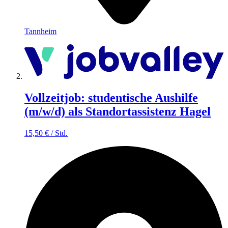
Tannheim
Vollzeitjob: studentische Aushilfe
(m/w/d) als Standortassistenz Hagel
15,50
€
/
Std.