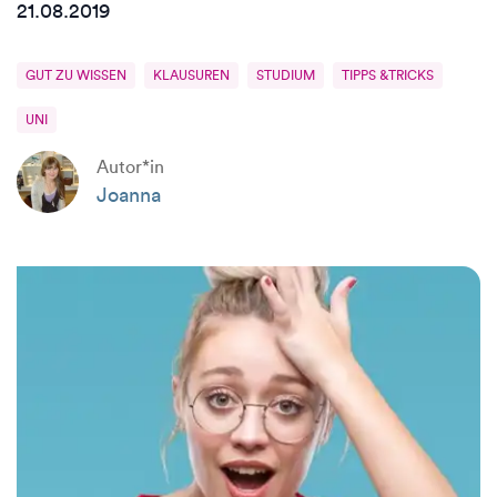
21.08.2019
GUT ZU WISSEN
KLAUSUREN
STUDIUM
TIPPS &TRICKS
UNI
Autor*in
Joanna