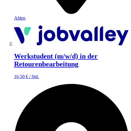
Ahlen
Werkstudent (m/w/d) in der
Retourenbearbeitung
16,50
€
/
Std.