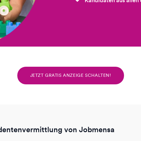
Kandidaten aus allen
JETZT GRATIS ANZEIGE SCHALTEN!
udentenvermittlung von Jobmensa