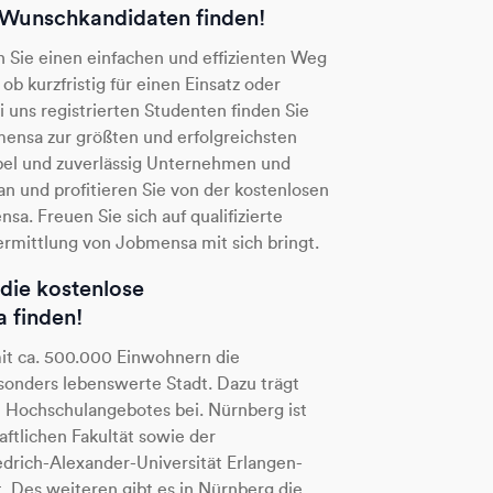
d Wunschkandidaten finden!
 Sie einen einfachen und effizienten Weg
ob kurzfristig für einen Einsatz oder
i uns registrierten Studenten finden Sie
ensa zur größten und erfolgreichsten
ibel und zuverlässig Unternehmen und
n und profitieren Sie von der kostenlosen
. Freuen Sie sich auf qualifizierte
rmittlung von Jobmensa mit sich bringt.
die kostenlose
 finden!
mit ca. 500.000 Einwohnern die
esonders lebenswerte Stadt. Dazu trägt
en Hochschulangebotes bei. Nürnberg ist
aftlichen Fakultät sowie der
edrich-Alexander-Universität Erlangen-
. Des weiteren gibt es in Nürnberg die