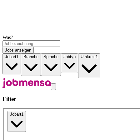
Was?
Jobs anzeigen
Jobart
1
Branche
Sprache
Jobtyp
Umkreis
1
Filter
Jobart
1