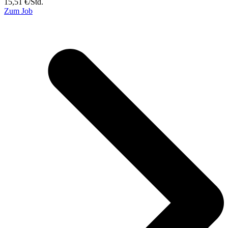
15,51
€
/
Std.
Zum Job