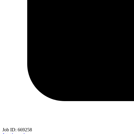
Job ID:
669258