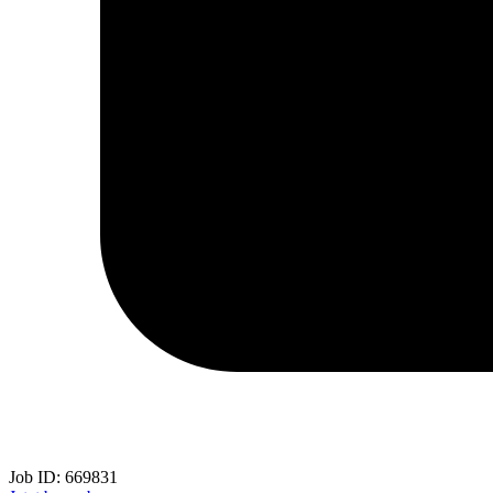
Job ID:
669831