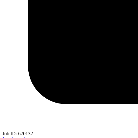
Job ID:
670132