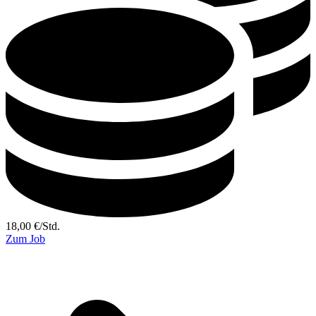
18,00
€
/
Std.
Zum Job