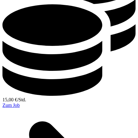
15,00
€
/
Std.
Zum Job