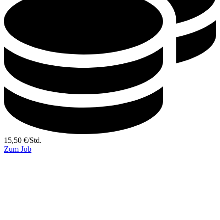
15,50
€
/
Std.
Zum Job