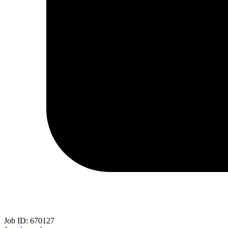
Job ID:
670127