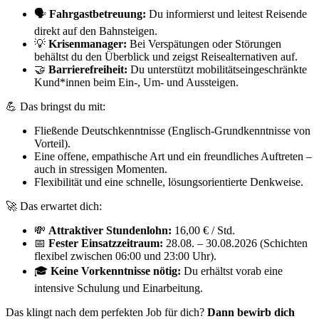
🗣️
Fahrgastbetreuung:
Du informierst und leitest Reisende
direkt auf den Bahnsteigen.
💡
Krisenmanager:
Bei Verspätungen oder Störungen
behältst du den Überblick und zeigst Reisealternativen auf.
🤝
Barrierefreiheit:
Du unterstützt mobilitätseingeschränkte
Kund*innen beim Ein-, Um- und Aussteigen.
💪 Das bringst du mit:
Fließende Deutschkenntnisse (Englisch-Grundkenntnisse von
Vorteil).
Eine offene, empathische Art und ein freundliches Auftreten –
auch in stressigen Momenten.
Flexibilität und eine schnelle, lösungsorientierte Denkweise.
🚀 Das erwartet dich:
💸
Attraktiver Stundenlohn:
16,00 € / Std.
📅
Fester Einsatzzeitraum:
28.08. – 30.08.2026 (Schichten
flexibel zwischen 06:00 und 23:00 Uhr).
🎓
Keine Vorkenntnisse nötig:
Du erhältst vorab eine
intensive Schulung und Einarbeitung.
Das klingt nach dem perfekten Job für dich?
Dann bewirb dich