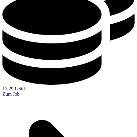
15,29
€
/
Std.
Zum Job