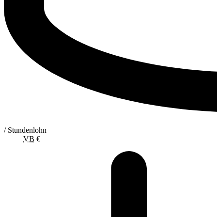
/ Stundenlohn
VB
€