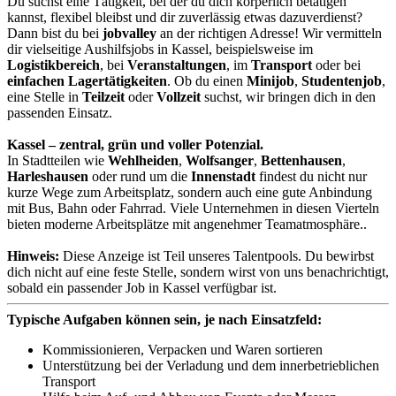
Du suchst eine Tätigkeit, bei der du dich körperlich betätigen
kannst, flexibel bleibst und dir zuverlässig etwas dazuverdienst?
Dann bist du bei
jobvalley
an der richtigen Adresse! Wir vermitteln
dir vielseitige Aushilfsjobs in Kassel, beispielsweise im
Logistikbereich
, bei
Veranstaltungen
, im
Transport
oder bei
einfachen Lagertätigkeiten
. Ob du einen
Minijob
,
Studentenjob
,
eine Stelle in
Teilzeit
oder
Vollzeit
suchst, wir bringen dich in den
passenden Einsatz.
Kassel – zentral, grün und voller Potenzial.
In Stadtteilen wie
Wehlheiden
,
Wolfsanger
,
Bettenhausen
,
Harleshausen
oder rund um die
Innenstadt
findest du nicht nur
kurze Wege zum Arbeitsplatz, sondern auch eine gute Anbindung
mit Bus, Bahn oder Fahrrad. Viele Unternehmen in diesen Vierteln
bieten moderne Arbeitsplätze mit angenehmer Teamatmosphäre..
Hinweis:
Diese Anzeige ist Teil unseres Talentpools. Du bewirbst
dich nicht auf eine feste Stelle, sondern wirst von uns benachrichtigt,
sobald ein passender Job in Kassel verfügbar ist.
Typische Aufgaben können sein, je nach Einsatzfeld:
Kommissionieren, Verpacken und Waren sortieren
Unterstützung bei der Verladung und dem innerbetrieblichen
Transport