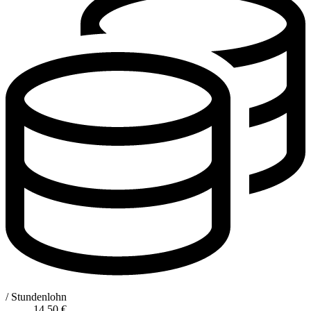
/ Stundenlohn
14,50
€