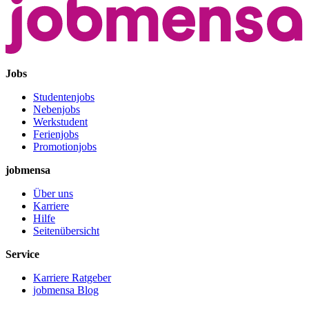
Jobs
Studentenjobs
Nebenjobs
Werkstudent
Ferienjobs
Promotionjobs
jobmensa
Über uns
Karriere
Hilfe
Seitenübersicht
Service
Karriere Ratgeber
jobmensa Blog