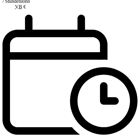
/ Stundenlohn
VB
€