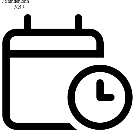
/ Stundenlohn
VB
€