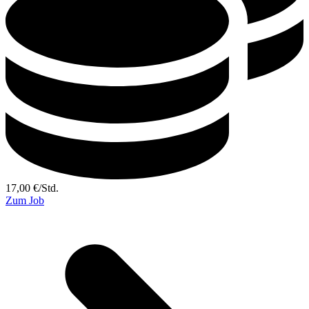
17,00
€
/
Std.
Zum Job