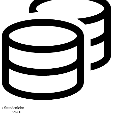
/ Stundenlohn
VB
€