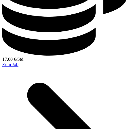
17,00
€
/
Std.
Zum Job