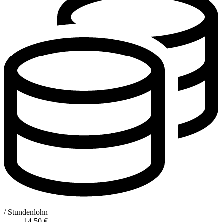
/ Stundenlohn
14,50
€