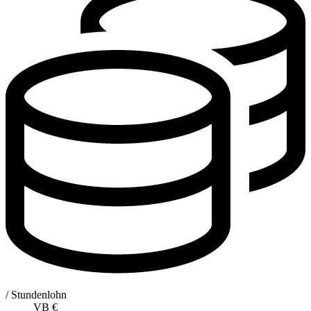
/ Stundenlohn
VB
€