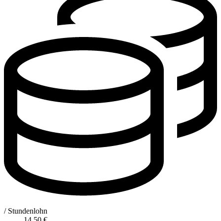
/ Stundenlohn
14,50
€