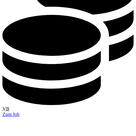
VB
Zum Job