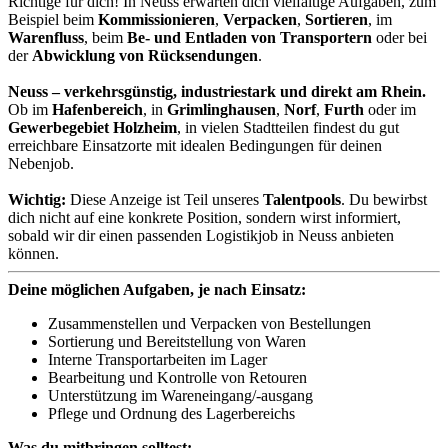
Richtige für dich! In Neuss erwarten dich vielfältige Aufgaben, zum
Beispiel beim
Kommissionieren
,
Verpacken
,
Sortieren
, im
Warenfluss
, beim
Be- und Entladen von Transportern
oder bei
der
Abwicklung von Rücksendungen
.
Neuss – verkehrsgünstig, industriestark und direkt am Rhein.
Ob im
Hafenbereich
, in
Grimlinghausen
,
Norf
,
Furth
oder im
Gewerbegebiet Holzheim
, in vielen Stadtteilen findest du gut
erreichbare Einsatzorte mit idealen Bedingungen für deinen
Nebenjob.
Wichtig:
Diese Anzeige ist Teil unseres
Talentpools
. Du bewirbst
dich nicht auf eine konkrete Position, sondern wirst informiert,
sobald wir dir einen passenden Logistikjob in Neuss anbieten
können.
Deine möglichen Aufgaben, je nach Einsatz:
Zusammenstellen und Verpacken von Bestellungen
Sortierung und Bereitstellung von Waren
Interne Transportarbeiten im Lager
Bearbeitung und Kontrolle von Retouren
Unterstützung im Wareneingang/-ausgang
Pflege und Ordnung des Lagerbereichs
Was du mitbringen solltest: