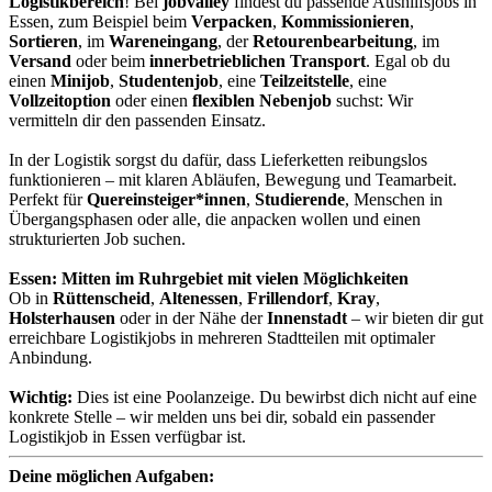
Logistikbereich
! Bei
jobvalley
findest du passende Aushilfsjobs in
Essen, zum Beispiel beim
Verpacken
,
Kommissionieren
,
Sortieren
, im
Wareneingang
, der
Retourenbearbeitung
, im
Versand
oder beim
innerbetrieblichen Transport
. Egal ob du
einen
Minijob
,
Studentenjob
, eine
Teilzeitstelle
, eine
Vollzeitoption
oder einen
flexiblen Nebenjob
suchst: Wir
vermitteln dir den passenden Einsatz.
In der Logistik sorgst du dafür, dass Lieferketten reibungslos
funktionieren – mit klaren Abläufen, Bewegung und Teamarbeit.
Perfekt für
Quereinsteiger*innen
,
Studierende
, Menschen in
Übergangsphasen oder alle, die anpacken wollen und einen
strukturierten Job suchen.
Essen: Mitten im Ruhrgebiet mit vielen Möglichkeiten
Ob in
Rüttenscheid
,
Altenessen
,
Frillendorf
,
Kray
,
Holsterhausen
oder in der Nähe der
Innenstadt
– wir bieten dir gut
erreichbare Logistikjobs in mehreren Stadtteilen mit optimaler
Anbindung.
Wichtig:
Dies ist eine Poolanzeige. Du bewirbst dich nicht auf eine
konkrete Stelle – wir melden uns bei dir, sobald ein passender
Logistikjob in Essen verfügbar ist.
Deine möglichen Aufgaben: