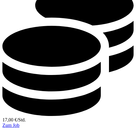
17,00
€
/
Std.
Zum Job