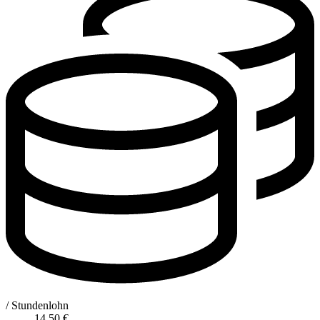
/ Stundenlohn
14,50
€