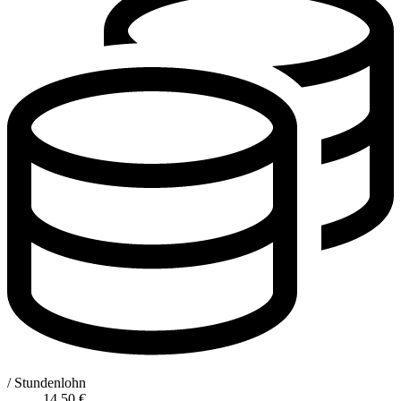
/ Stundenlohn
14,50
€