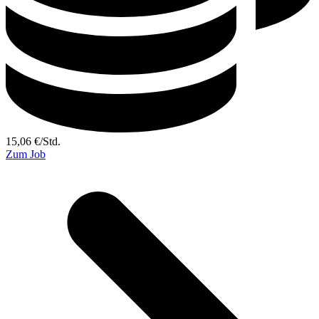
15,06
€
/
Std.
Zum Job