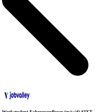
Werkstudent Fahrzeugpfleger (m/w/d) SIXT