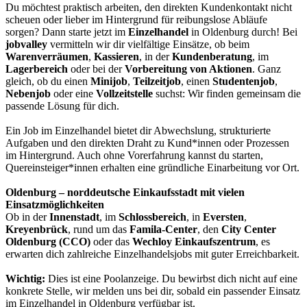
Du möchtest praktisch arbeiten, den direkten Kundenkontakt nicht
scheuen oder lieber im Hintergrund für reibungslose Abläufe
sorgen? Dann starte jetzt im
Einzelhandel
in Oldenburg durch! Bei
jobvalley
vermitteln wir dir vielfältige Einsätze, ob beim
Warenverräumen
,
Kassieren
, in der
Kundenberatung
, im
Lagerbereich
oder bei der
Vorbereitung von Aktionen
. Ganz
gleich, ob du einen
Minijob
,
Teilzeitjob
, einen
Studentenjob
,
Nebenjob
oder eine
Vollzeitstelle
suchst: Wir finden gemeinsam die
passende Lösung für dich.
Ein Job im Einzelhandel bietet dir Abwechslung, strukturierte
Aufgaben und den direkten Draht zu Kund*innen oder Prozessen
im Hintergrund. Auch ohne Vorerfahrung kannst du starten,
Quereinsteiger*innen erhalten eine gründliche Einarbeitung vor Ort.
Oldenburg – norddeutsche Einkaufsstadt mit vielen
Einsatzmöglichkeiten
Ob in der
Innenstadt
, im
Schlossbereich
, in
Eversten
,
Kreyenbrück
, rund um das
Famila-Center
, den
City Center
Oldenburg (CCO)
oder das
Wechloy Einkaufszentrum
, es
erwarten dich zahlreiche Einzelhandelsjobs mit guter Erreichbarkeit.
Wichtig:
Dies ist eine Poolanzeige. Du bewirbst dich nicht auf eine
konkrete Stelle, wir melden uns bei dir, sobald ein passender Einsatz
im Einzelhandel in Oldenburg verfügbar ist.