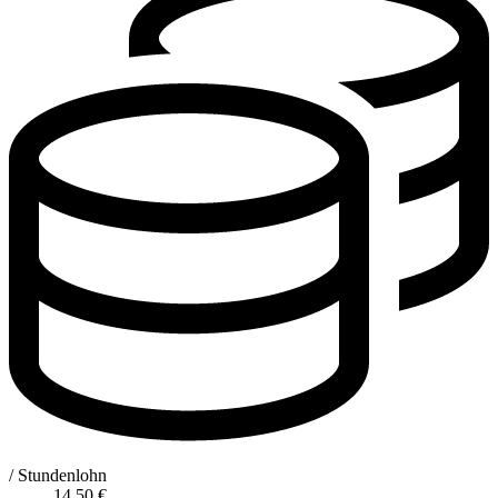
/ Stundenlohn
14,50
€