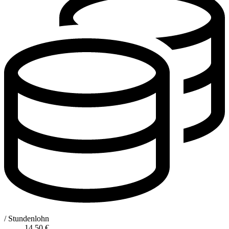
/ Stundenlohn
14,50
€