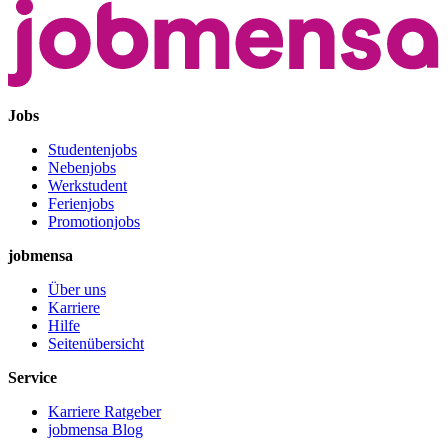
Jobs
Studentenjobs
Nebenjobs
Werkstudent
Ferienjobs
Promotionjobs
jobmensa
Über uns
Karriere
Hilfe
Seitenübersicht
Service
Karriere Ratgeber
jobmensa Blog