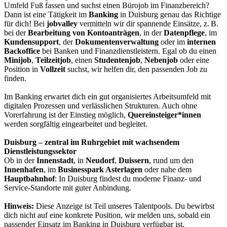
Umfeld Fuß fassen und suchst einen Bürojob im Finanzbereich?
Dann ist eine Tätigkeit im
Banking
in Duisburg genau das Richtige
für dich! Bei
jobvalley
vermitteln wir dir spannende Einsätze, z. B.
bei der
Bearbeitung von Kontoanträgen
, in der
Datenpflege
, im
Kundensupport
, der
Dokumentenverwaltung
oder im
internen
Backoffice
bei Banken und Finanzdienstleistern. Egal ob du einen
Minijob
,
Teilzeitjob
, einen
Studentenjob
,
Nebenjob
oder eine
Position in
Vollzeit
suchst, wir helfen dir, den passenden Job zu
finden.
Im Banking erwartet dich ein gut organisiertes Arbeitsumfeld mit
digitalen Prozessen und verlässlichen Strukturen. Auch ohne
Vorerfahrung ist der Einstieg möglich,
Quereinsteiger*innen
werden sorgfältig eingearbeitet und begleitet.
Duisburg – zentral im Ruhrgebiet mit wachsendem
Dienstleistungssektor
Ob in der
Innenstadt
, in
Neudorf
,
Duissern
, rund um den
Innenhafen
, im
Businesspark Asterlagen
oder nahe dem
Hauptbahnhof
: In Duisburg findest du moderne Finanz- und
Service-Standorte mit guter Anbindung.
Hinweis:
Diese Anzeige ist Teil unseres Talentpools. Du bewirbst
dich nicht auf eine konkrete Position, wir melden uns, sobald ein
passender Einsatz im Banking in Duisburg verfügbar ist.