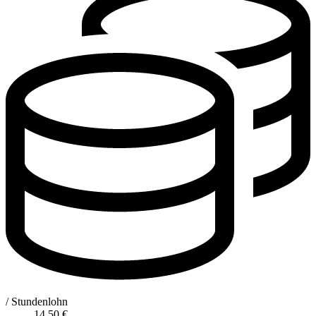
/ Stundenlohn
14,50
€