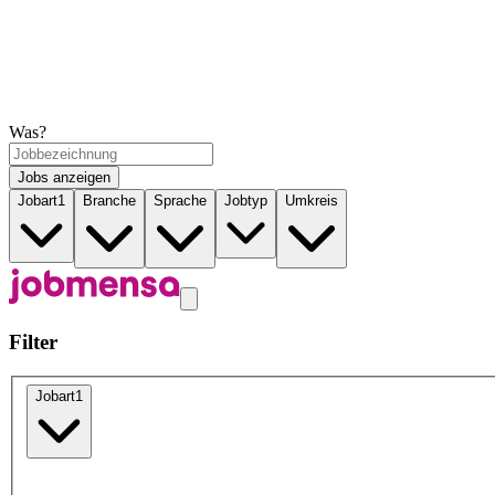
Was?
Jobs anzeigen
Jobart
1
Branche
Sprache
Jobtyp
Umkreis
Filter
Jobart
1