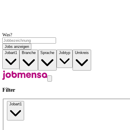
Was?
Jobs anzeigen
Jobart
1
Branche
Sprache
Jobtyp
Umkreis
Filter
Jobart
1