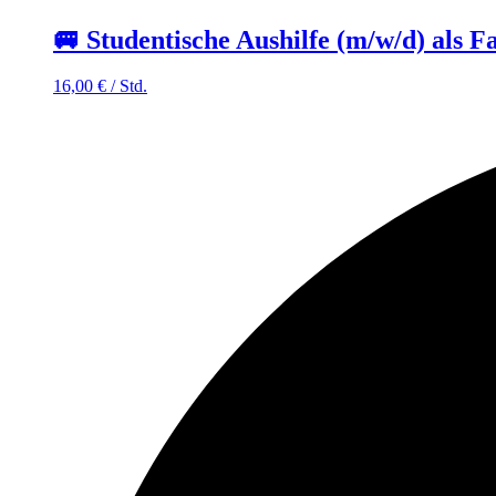
🚐 Studentische Aushilfe (m/w/d) als F
16,00
€
/
Std.