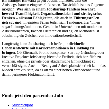
Ein häufiger Einwand gegen Jobsharing lautet, dass die
Aufstiegschancen eingeschränkt seien. Tatsächlich ist das Gegenteil
möglich:
Wer sich in einem Jobsharing-Tandem bewährt,
beweist Teamfähigkeit, Organisationstalent und strategisches
Denken – allesamt Fähigkeiten, die auch in Führungsrollen
gefragt sind
. In einigen Fällen teilen sich Tandempartner*innen
sogar Leitungsfunktionen. Gerade in Unternehmen mit modernen
Arbeitskonzepten, flachen Hierarchien und agilen Methoden ist
Jobsharing ein Zeichen von Innovationsbereitschaft.
Langfristig kann Jobsharing auch helfen, i
ndividuelle
Lebensentwürfe mit Karriereambitionen in Einklang zu
bringen
. Ob Elternzeit, Promotionsphase, Start-up-Gründung oder
kreative Projekte: Jobsharing bietet die Freiheit, sich beruflich zu
entfalten, ohne die private oder akademische Entwicklung zu
vernachlässigen. Auch in Bezug auf Arbeitsplatzsicherheit kann das
Modell attraktiv sein, da es oft zu einer hohen Zufriedenheit und
damit geringerer Fluktuation führt.
Finde jetzt den passenden Job:
Studentenjobs