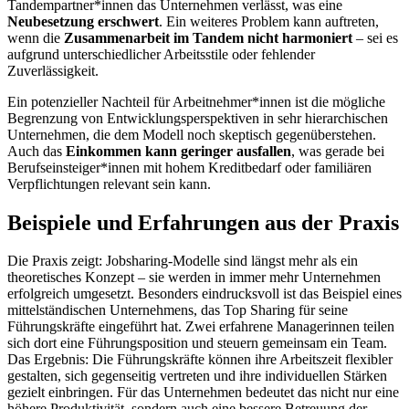
Tandempartner*innen das Unternehmen verlässt, was eine
Neubesetzung erschwert
. Ein weiteres Problem kann auftreten,
wenn die
Zusammenarbeit im Tandem nicht harmoniert
– sei es
aufgrund unterschiedlicher Arbeitsstile oder fehlender
Zuverlässigkeit.
Ein potenzieller Nachteil für Arbeitnehmer*innen ist die mögliche
Begrenzung von Entwicklungsperspektiven in sehr hierarchischen
Unternehmen, die dem Modell noch skeptisch gegenüberstehen.
Auch das
Einkommen kann geringer ausfallen
, was gerade bei
Berufseinsteiger*innen mit hohem Kreditbedarf oder familiären
Verpflichtungen relevant sein kann.
Beispiele und Erfahrungen aus der Praxis
Die Praxis zeigt: Jobsharing-Modelle sind längst mehr als ein
theoretisches Konzept – sie werden in immer mehr Unternehmen
erfolgreich umgesetzt. Besonders eindrucksvoll ist das Beispiel eines
mittelständischen Unternehmens, das Top Sharing für seine
Führungskräfte eingeführt hat. Zwei erfahrene Managerinnen teilen
sich dort eine Führungsposition und steuern gemeinsam ein Team.
Das Ergebnis: Die Führungskräfte können ihre Arbeitszeit flexibler
gestalten, sich gegenseitig vertreten und ihre individuellen Stärken
gezielt einbringen. Für das Unternehmen bedeutet das nicht nur eine
höhere Produktivität, sondern auch eine bessere Betreuung der