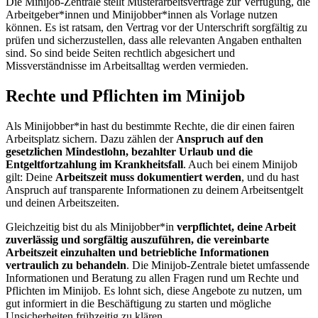
Die Minijob-Zentrale stellt Musterarbeitsverträge zur Verfügung, die
Arbeitgeber*innen und Minijobber*innen als Vorlage nutzen
können. Es ist ratsam, den Vertrag vor der Unterschrift sorgfältig zu
prüfen und sicherzustellen, dass alle relevanten Angaben enthalten
sind. So sind beide Seiten rechtlich abgesichert und
Missverständnisse im Arbeitsalltag werden vermieden.
Rechte und Pflichten im Minijob
Als Minijobber*in hast du bestimmte Rechte, die dir einen fairen
Arbeitsplatz sichern. Dazu zählen der
Anspruch auf den
gesetzlichen Mindestlohn, bezahlter Urlaub und die
Entgeltfortzahlung im Krankheitsfall
. Auch bei einem Minijob
gilt: Deine
Arbeitszeit muss dokumentiert werden
, und du hast
Anspruch auf transparente Informationen zu deinem Arbeitsentgelt
und deinen Arbeitszeiten.
Gleichzeitig bist du als Minijobber*in
verpflichtet, deine Arbeit
zuverlässig und sorgfältig auszuführen, die vereinbarte
Arbeitszeit einzuhalten und betriebliche Informationen
vertraulich zu behandeln
. Die Minijob-Zentrale bietet umfassende
Informationen und Beratung zu allen Fragen rund um Rechte und
Pflichten im Minijob. Es lohnt sich, diese Angebote zu nutzen, um
gut informiert in die Beschäftigung zu starten und mögliche
Unsicherheiten frühzeitig zu klären.