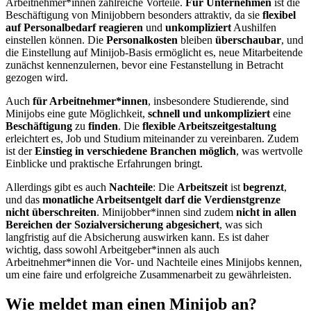
Arbeitnehmer*innen zahlreiche Vorteile.
Für Unternehmen
ist die
Beschäftigung von Minijobbern besonders attraktiv, da sie
flexibel
auf Personalbedarf reagieren
und
unkompliziert
Aushilfen
einstellen können. Die
Personalkosten
bleiben
überschaubar
, und
die Einstellung auf Minijob-Basis ermöglicht es, neue Mitarbeitende
zunächst kennenzulernen, bevor eine Festanstellung in Betracht
gezogen wird.
Auch
für Arbeitnehmer*innen
, insbesondere Studierende, sind
Minijobs eine gute Möglichkeit,
schnell und unkompliziert
eine
Beschäftigung
zu
finden
. Die
flexible Arbeitszeitgestaltung
erleichtert es, Job und Studium miteinander zu vereinbaren. Zudem
ist der
Einstieg in verschiedene Branchen möglich
, was wertvolle
Einblicke und praktische Erfahrungen bringt.
Allerdings gibt es auch
Nachteile
: Die
Arbeitszeit
ist
begrenzt
,
und das
monatliche Arbeitsentgelt darf die Verdienstgrenze
nicht überschreiten
. Minijobber*innen sind zudem
nicht in allen
Bereichen der Sozialversicherung abgesichert
, was sich
langfristig auf die Absicherung auswirken kann. Es ist daher
wichtig, dass sowohl Arbeitgeber*innen als auch
Arbeitnehmer*innen die Vor- und Nachteile eines Minijobs kennen,
um eine faire und erfolgreiche Zusammenarbeit zu gewährleisten.
Wie meldet man einen Minijob an?