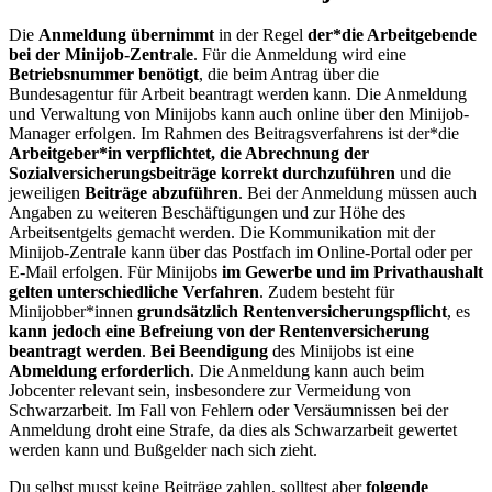
Die
Anmeldung übernimmt
in der Regel
der*die Arbeitgebende
bei der Minijob-Zentrale
. Für die Anmeldung wird eine
Betriebsnummer benötigt
, die beim Antrag über die
Bundesagentur für Arbeit beantragt werden kann. Die Anmeldung
und Verwaltung von Minijobs kann auch online über den Minijob-
Manager erfolgen. Im Rahmen des Beitragsverfahrens ist der*die
Arbeitgeber*in verpflichtet, die Abrechnung der
Sozialversicherungsbeiträge korrekt durchzuführen
und die
jeweiligen
Beiträge abzuführen
. Bei der Anmeldung müssen auch
Angaben zu weiteren Beschäftigungen und zur Höhe des
Arbeitsentgelts gemacht werden. Die Kommunikation mit der
Minijob-Zentrale kann über das Postfach im Online-Portal oder per
E-Mail erfolgen. Für Minijobs
im Gewerbe und im Privathaushalt
gelten unterschiedliche Verfahren
. Zudem besteht für
Minijobber*innen
grundsätzlich Rentenversicherungspflicht
, es
kann jedoch eine Befreiung von der Rentenversicherung
beantragt werden
.
Bei Beendigung
des Minijobs ist eine
Abmeldung erforderlich
. Die Anmeldung kann auch beim
Jobcenter relevant sein, insbesondere zur Vermeidung von
Schwarzarbeit. Im Fall von Fehlern oder Versäumnissen bei der
Anmeldung droht eine Strafe, da dies als Schwarzarbeit gewertet
werden kann und Bußgelder nach sich zieht.
Du selbst musst keine Beiträge zahlen, solltest aber
folgende