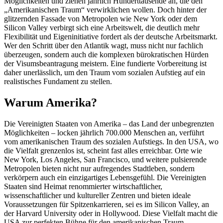
Möglichkeiten und ziehen jährlich Hunderttausende an, die den
„Amerikanischen Traum“ verwirklichen wollen. Doch hinter der
glitzernden Fassade von Metropolen wie New York oder dem
Silicon Valley verbirgt sich eine Arbeitswelt, die deutlich mehr
Flexibilität und Eigeninitiative fordert als der deutsche Arbeitsmarkt.
Wer den Schritt über den Atlantik wagt, muss nicht nur fachlich
überzeugen, sondern auch die komplexen bürokratischen Hürden
der Visumsbeantragung meistern. Eine fundierte Vorbereitung ist
daher unerlässlich, um den Traum vom sozialen Aufstieg auf ein
realistisches Fundament zu stellen.
Warum Amerika?
Die Vereinigten Staaten von Amerika – das Land der unbegrenzten
Möglichkeiten – locken jährlich 700.000 Menschen an, verführt
vom amerikanischen Traum des sozialen Aufstiegs. In den USA, wo
die Vielfalt grenzenlos ist, scheint fast alles erreichbar. Orte wie
New York, Los Angeles, San Francisco, und weitere pulsierende
Metropolen bieten nicht nur aufregendes Stadtleben, sondern
verkörpern auch ein einzigartiges Lebensgefühl. Die Vereinigten
Staaten sind Heimat renommierter wirtschaftlicher,
wissenschaftlicher und kultureller Zentren und bieten ideale
Voraussetzungen für Spitzenkarrieren, sei es im Silicon Valley, an
der Harvard University oder in Hollywood. Diese Vielfalt macht die
USA zur perfekten Bühne für den amerikanischen Traum.