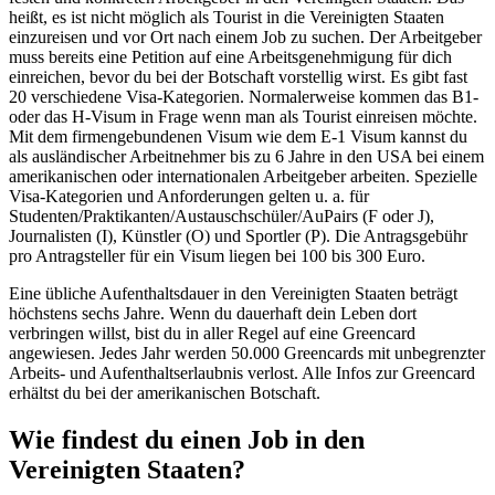
heißt, es ist nicht möglich als Tourist in die Vereinigten Staaten
einzureisen und vor Ort nach einem Job zu suchen. Der Arbeitgeber
muss bereits eine Petition auf eine Arbeitsgenehmigung für dich
einreichen, bevor du bei der Botschaft vorstellig wirst. Es gibt fast
20 verschiedene Visa-Kategorien. Normalerweise kommen das B1-
oder das H-Visum in Frage wenn man als Tourist einreisen möchte.
Mit dem firmengebundenen Visum wie dem E-1 Visum kannst du
als ausländischer Arbeitnehmer bis zu 6 Jahre in den USA bei einem
amerikanischen oder internationalen Arbeitgeber arbeiten. Spezielle
Visa-Kategorien und Anforderungen gelten u. a. für
Studenten/Praktikanten/Austauschschüler/AuPairs (F oder J),
Journalisten (I), Künstler (O) und Sportler (P). Die Antragsgebühr
pro Antragsteller für ein Visum liegen bei 100 bis 300 Euro.
Eine übliche Aufenthaltsdauer in den Vereinigten Staaten beträgt
höchstens sechs Jahre. Wenn du dauerhaft dein Leben dort
verbringen willst, bist du in aller Regel auf eine Greencard
angewiesen. Jedes Jahr werden 50.000 Greencards mit unbegrenzter
Arbeits- und Aufenthaltserlaubnis verlost. Alle Infos zur Greencard
erhältst du bei der amerikanischen Botschaft.
Wie findest du einen Job in den
Vereinigten Staaten?