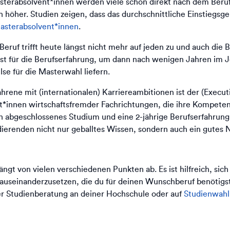
terabsolvent*innen werden viele schon direkt nach dem Beruf
ch höher. Studien zeigen, dass das durchschnittliche Einstieg
asterabsolvent*innen
.
eruf trifft heute längst nicht mehr auf jeden zu und auch die B
rst für die Berufserfahrung, um dann nach wenigen Jahren im 
se für die Masterwahl liefern.
ahrene mit (internationalen) Karriereambitionen ist der (Execu
nt*innen wirtschaftsfremder Fachrichtungen, die ihre Kompe
in abgeschlossenes Studium und eine 2-jährige Berufserfahrun
udierenden nicht nur geballtes Wissen, sondern auch ein gute
hängt von vielen verschiedenen Punkten ab. Es ist hilfreich, si
auseinanderzusetzen, die du für deinen Wunschberuf benötigst.
der Studienberatung an deiner Hochschule oder auf
Studienwahl