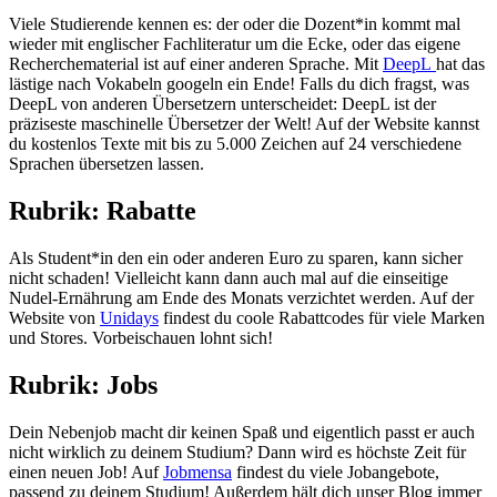
Viele Studierende kennen es: der oder die Dozent*in kommt mal
wieder mit englischer Fachliteratur um die Ecke, oder das eigene
Recherchematerial ist auf einer anderen Sprache. Mit
DeepL
hat das
lästige nach Vokabeln googeln ein Ende! Falls du dich fragst, was
DeepL von anderen Übersetzern unterscheidet: DeepL ist der
präziseste maschinelle Übersetzer der Welt! Auf der Website kannst
du kostenlos Texte mit bis zu 5.000 Zeichen auf 24 verschiedene
Sprachen übersetzen lassen.
Rubrik: Rabatte
Als Student*in den ein oder anderen Euro zu sparen, kann sicher
nicht schaden! Vielleicht kann dann auch mal auf die einseitige
Nudel-Ernährung am Ende des Monats verzichtet werden. Auf der
Website von
Unidays
findest du coole Rabattcodes für viele Marken
und Stores. Vorbeischauen lohnt sich!
Rubrik: Jobs
Dein Nebenjob macht dir keinen Spaß und eigentlich passt er auch
nicht wirklich zu deinem Studium? Dann wird es höchste Zeit für
einen neuen Job! Auf
Jobmensa
findest du viele Jobangebote,
passend zu deinem Studium! Außerdem hält dich unser Blog immer