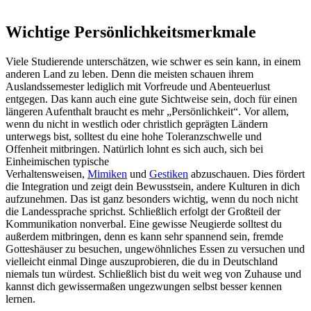
Wichtige Persönlichkeitsmerkmale
Viele Studierende unterschätzen, wie schwer es sein kann, in einem
anderen Land zu leben. Denn die meisten schauen ihrem
Auslandssemester lediglich mit Vorfreude und Abenteuerlust
entgegen. Das kann auch eine gute Sichtweise sein, doch für einen
längeren Aufenthalt braucht es mehr „Persönlichkeit“. Vor allem,
wenn du nicht in westlich oder christlich geprägten Ländern
unterwegs bist, solltest du eine hohe Toleranzschwelle und
Offenheit mitbringen. Natürlich lohnt es sich auch, sich bei
Einheimischen typische
Verhaltensweisen,
Mimiken
und
Gestiken
abzuschauen. Dies fördert
die Integration und zeigt dein Bewusstsein, andere Kulturen in dich
aufzunehmen. Das ist ganz besonders wichtig, wenn du noch nicht
die Landessprache sprichst. Schließlich erfolgt der Großteil der
Kommunikation nonverbal. Eine gewisse Neugierde solltest du
außerdem mitbringen, denn es kann sehr spannend sein, fremde
Gotteshäuser zu besuchen, ungewöhnliches Essen zu versuchen und
vielleicht einmal Dinge auszuprobieren, die du in Deutschland
niemals tun würdest. Schließlich bist du weit weg von Zuhause und
kannst dich gewissermaßen ungezwungen selbst besser kennen
lernen.