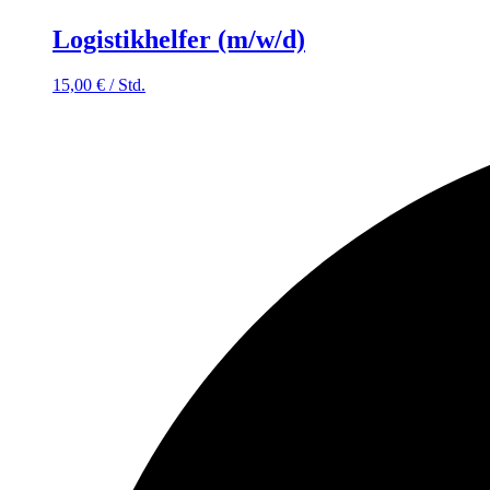
Logistikhelfer (m/w/d)
15,00
€
/
Std.