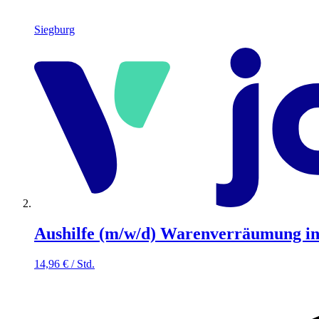
Siegburg
Aushilfe (m/w/d) Warenverräumung i
14,96
€
/
Std.