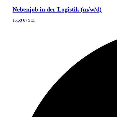
Nebenjob in der Logistik (m/w/d)
15,50
€
/
Std.