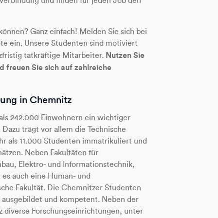
verbindung und finden für jeden Job den
können? Ganz einfach! Melden Sie sich bei
te ein. Unsere Studenten sind motiviert
Nutzen Sie
fristig tatkräftige Mitarbeiter.
 freuen Sie sich auf zahlreiche
lung in Chemnitz
als 242.000 Einwohnern ein wichtiger
 Dazu trägt vor allem die Technische
hr als 11.000 Studenten immatrikuliert und
hätzen. Neben Fakultäten für
au, Elektro- und Informationstechnik,
t es auch eine Human- und
ische Fakultät. Die Chemnitzer Studenten
t ausgebildet und kompetent. Neben der
z diverse Forschungseinrichtungen, unter