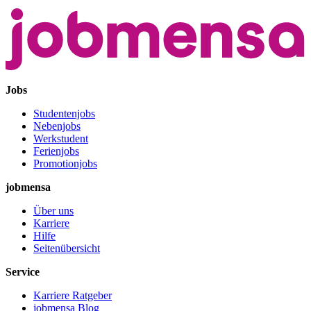
Jobs
Studentenjobs
Nebenjobs
Werkstudent
Ferienjobs
Promotionjobs
jobmensa
Über uns
Karriere
Hilfe
Seitenübersicht
Service
Karriere Ratgeber
jobmensa Blog