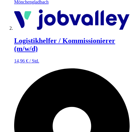
Mönchengladbach
Logistikhelfer / Kommissionierer
(m/w/d)
14,96
€
/
Std.