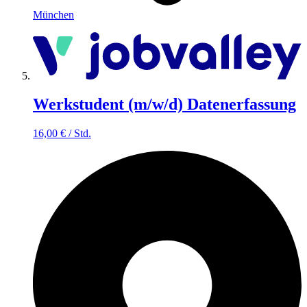
München
Werkstudent (m/w/d) Datenerfassung
16,00
€
/
Std.