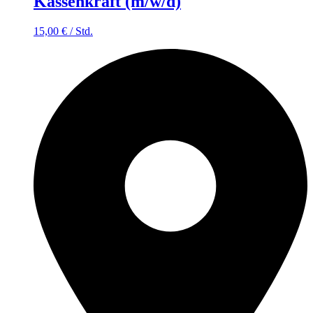
Kassenkraft (m/w/d)
15,00
€
/
Std.