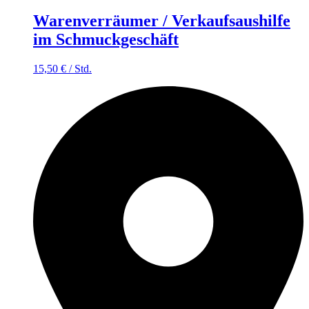
Warenverräumer / Verkaufsaushilfe
im Schmuckgeschäft
15,50
€
/
Std.