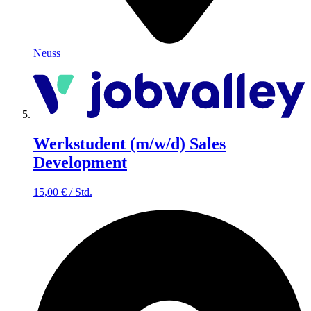
Neuss
Werkstudent (m/w/d) Sales
Development
15,00
€
/
Std.