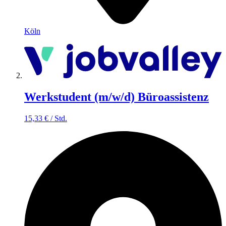
Köln
Werkstudent (m/w/d) Büroassistenz
15,33
€
/
Std.