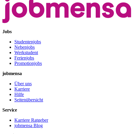
Jobs
Studentenjobs
Nebenjobs
Werkstudent
Ferienjobs
Promotionjobs
jobmensa
Über uns
Karriere
Hilfe
Seitenübersicht
Service
Karriere Ratgeber
jobmensa Blog