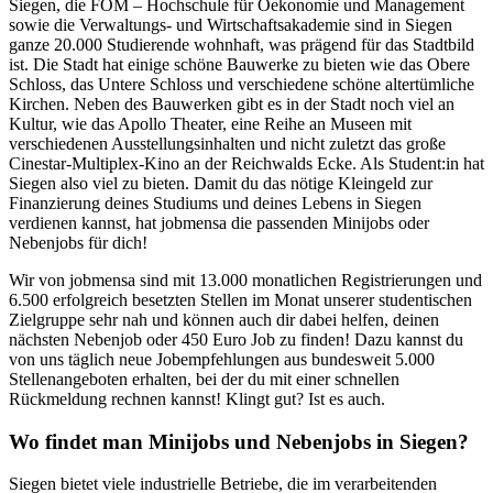
Siegen, die FOM – Hochschule für Oekonomie und Management
sowie die Verwaltungs- und Wirtschaftsakademie sind in Siegen
ganze 20.000 Studierende wohnhaft, was prägend für das Stadtbild
ist. Die Stadt hat einige schöne Bauwerke zu bieten wie das Obere
Schloss, das Untere Schloss und verschiedene schöne altertümliche
Kirchen. Neben des Bauwerken gibt es in der Stadt noch viel an
Kultur, wie das Apollo Theater, eine Reihe an Museen mit
verschiedenen Ausstellungsinhalten und nicht zuletzt das große
Cinestar-Multiplex-Kino an der Reichwalds Ecke. Als Student:in hat
Siegen also viel zu bieten. Damit du das nötige Kleingeld zur
Finanzierung deines Studiums und deines Lebens in Siegen
verdienen kannst, hat jobmensa die passenden Minijobs oder
Nebenjobs für dich!
Wir von jobmensa sind mit 13.000 monatlichen Registrierungen und
6.500 erfolgreich besetzten Stellen im Monat unserer studentischen
Zielgruppe sehr nah und können auch dir dabei helfen, deinen
nächsten Nebenjob oder 450 Euro Job zu finden! Dazu kannst du
von uns täglich neue Jobempfehlungen aus bundesweit 5.000
Stellenangeboten erhalten, bei der du mit einer schnellen
Rückmeldung rechnen kannst! Klingt gut? Ist es auch.
Wo findet man Minijobs und Nebenjobs in Siegen?
Siegen bietet viele industrielle Betriebe, die im verarbeitenden