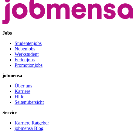
Jobs
Studentenjobs
Nebenjobs
Werkstudent
Ferienjobs
Promotionjobs
jobmensa
Über uns
Karriere
Hilfe
Seitenübersicht
Service
Karriere Ratgeber
jobmensa Blog