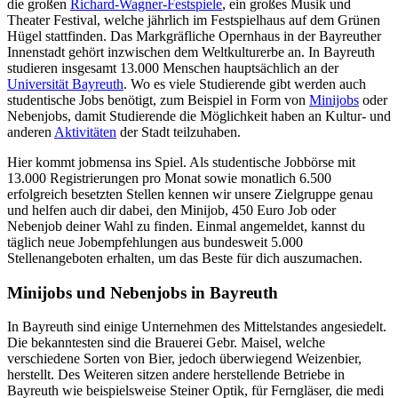
die großen
Richard-Wagner-Festspiele
, ein großes Musik und
Theater Festival, welche jährlich im Festspielhaus auf dem Grünen
Hügel stattfinden. Das Markgräfliche Opernhaus in der Bayreuther
Innenstadt gehört inzwischen dem Weltkulturerbe an. In Bayreuth
studieren insgesamt 13.000 Menschen hauptsächlich an der
Universität Bayreuth
. Wo es viele Studierende gibt werden auch
studentische Jobs benötigt, zum Beispiel in Form von
Minijobs
oder
Nebenjobs, damit Studierende die Möglichkeit haben an Kultur- und
anderen
Aktivitäten
der Stadt teilzuhaben.
Hier kommt jobmensa ins Spiel. Als studentische Jobbörse mit
13.000 Registrierungen pro Monat sowie monatlich 6.500
erfolgreich besetzten Stellen kennen wir unsere Zielgruppe genau
und helfen auch dir dabei, den Minijob, 450 Euro Job oder
Nebenjob deiner Wahl zu finden. Einmal angemeldet, kannst du
täglich neue Jobempfehlungen aus bundesweit 5.000
Stellenangeboten erhalten, um das Beste für dich auszumachen.
Minijobs und Nebenjobs in Bayreuth
In Bayreuth sind einige Unternehmen des Mittelstandes angesiedelt.
Die bekanntesten sind die Brauerei Gebr. Maisel, welche
verschiedene Sorten von Bier, jedoch überwiegend Weizenbier,
herstellt. Des Weiteren sitzen andere herstellende Betriebe in
Bayreuth wie beispielsweise Steiner Optik, für Ferngläser, die medi